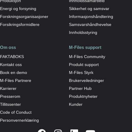
Produksjon
Innholdssamarbeid
Energi og forsyning
Sikkerhet og samsvar
Forskningsorganisasjoner
Informasjonshåndtering
Forsikringsformidlere
Samsvarshåndhevelse
Innholdsstyring
Om oss
M-Files support
FAKTABOKS
M-Files Community
Kontakt oss
Produkt support
Book en demo
M-Files Styrk
M-Files Partnere
Brukerveiledninger
Karrierer
Partner Hub
Presserom
Produktnyheter
Tillitssenter
Kunder
Code of Conduct
Personvernerklæring