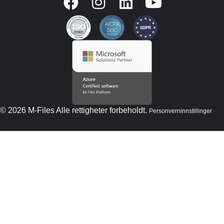
© 2026 M-Files Alle rettigheter forbeholdt.
Personverninnstillinger
Ny M-Files AI-beredskapsmodell – Er du
klar for AI?
Ta AI-vurderingen